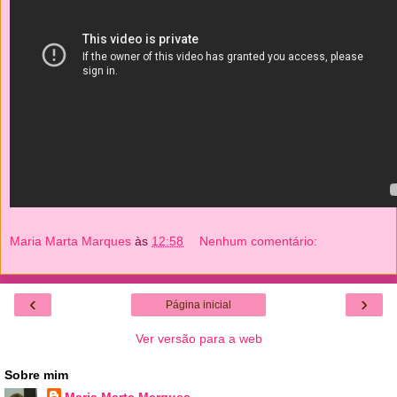
Maria Marta Marques
às
12:58
Nenhum comentário:
‹
›
Página inicial
Ver versão para a web
Sobre mim
Maria Marta Marques